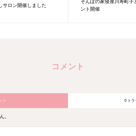
そんぽの家寝屋川寿町子
しサロン開催しました
ント開催
コメント
メント
0 ト
ん。