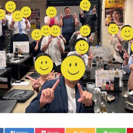
Hatena
Pocket
RSS
feedly